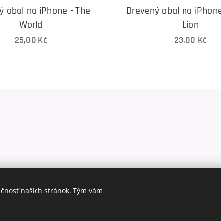
ý obal na iPhone - The
Drevený obal na iPhone
World
Lion
25,00
Kč
23,00
Kč
ečnosť našich stránok. Tým vám
Jazyky
Slovenčina
Deutsch
Č