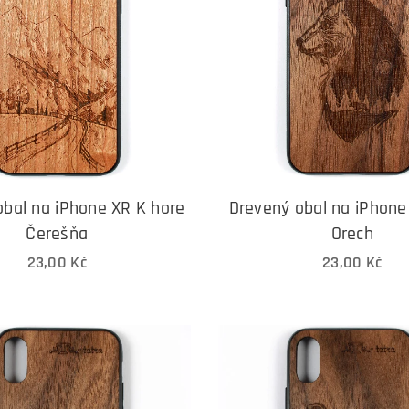
obal na iPhone XR K hore
Drevený obal na iPhon
Čerešňa
Orech
23,00
Kč
23,00
Kč