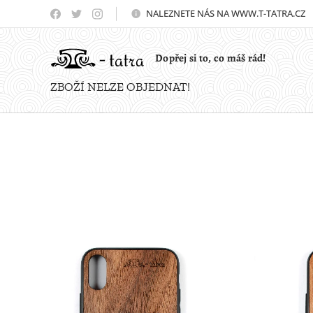
NALEZNETE NÁS NA WWW.T-TATRA.CZ 
Dopřej si to, co máš rád!
ZBOŽÍ NELZE OBJEDNAT!