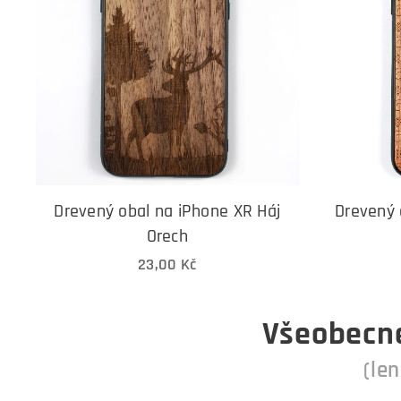
Drevený obal na iPhone XR Háj
Drevený 
Orech
23,00
Kč
Všeobecné
(le