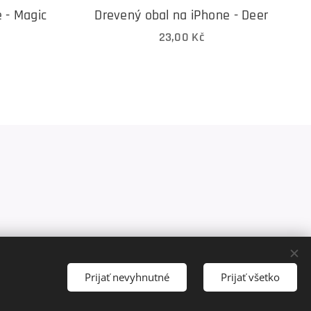
 - Magic
Drevený obal na iPhone - Deer
23,00
Kč
Prijať nevyhnutné
Prijať všetko
English
Měna
EUR €
CZK Kč
eština