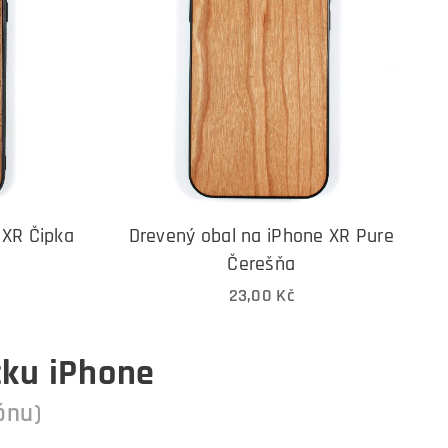
 XR Čipka
Drevený obal na iPhone XR Pure
Čerešňa
23,00
Kč
čku iPhone
ónu)