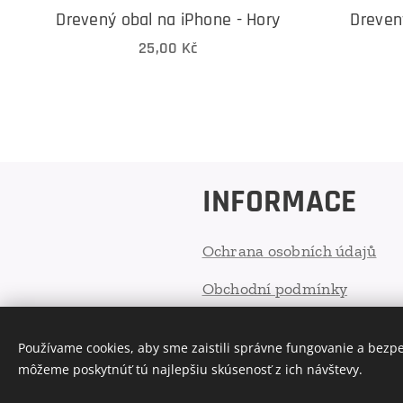
Drevený obal na iPhone - Hory
Dreven
25,00
Kč
INFORMACE
Ochrana osobních údajů
Obchodní podmínky
Používame cookies, aby sme zaistili správne fungovanie a bezp
Cookies
môžeme poskytnúť tú najlepšiu skúsenosť z ich návštevy.