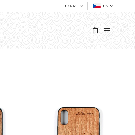
CZK
KČ
CS