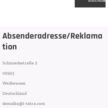
anschaue
rste von
T -
Tatra? +
Wir
garanti
Absenderadresse/
Reklama
eren zu
100%
tion
die
Sicherh
eit und
Schmiedestraße 2
die
Produkt
02943
stand
Freundl
Weißwasser
ichkeit.
Deutschland
- Der
Bürsten
demalka@t-tatra.com
körper