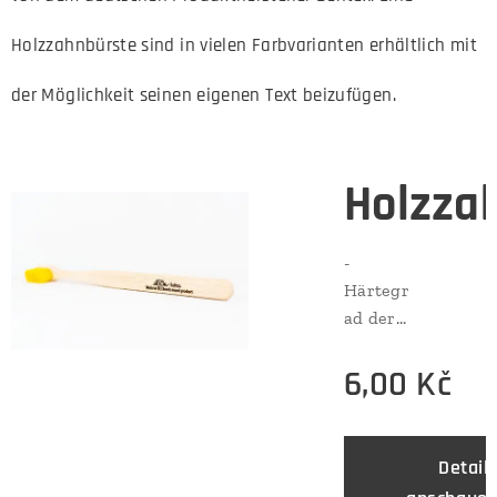
Holzzahnbürste sind in vielen Farbvarianten erhältlich mit
der Möglichkeit seinen eigenen Text beizufügen.
Holzza
-
Härtegr
ad der
Zahnbü
6,00
Kč
rste ist
weich.
Warum
eine
Detail
Zahnbü