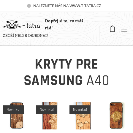
NALEZNETE NÁS NA WWW.T-TATRA.CZ 🚀
Dopřej si to, co máš
rád!
ZBOŽÍ NELZE OBJEDNAT!
KRYTY PRE
SAMSUNG
A40
Novinka!
Novinka!
Novinka!