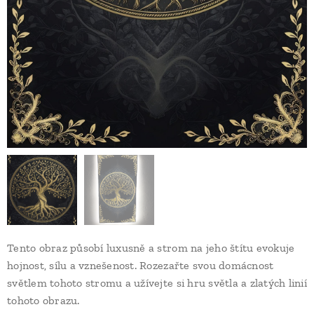
Tento obraz působí luxusně a strom na jeho štítu evokuje
hojnost, sílu a vznešenost. Rozezařte svou domácnost
světlem tohoto stromu a užívejte si hru světla a zlatých linií
tohoto obrazu.