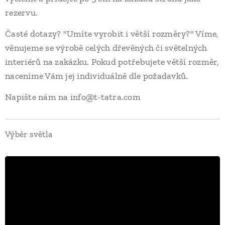
rezervu.
Časté dotazy? "Umíte vyrobit i větší rozměry?" Víme,
věnujeme se výrobě celých dřevěných či světelných
interiérů na zakázku. Pokud potřebujete větší rozměr,
naceníme Vám jej individuálně dle požadavků.
Napište nám na info@t-tatra.com
Výběr světla