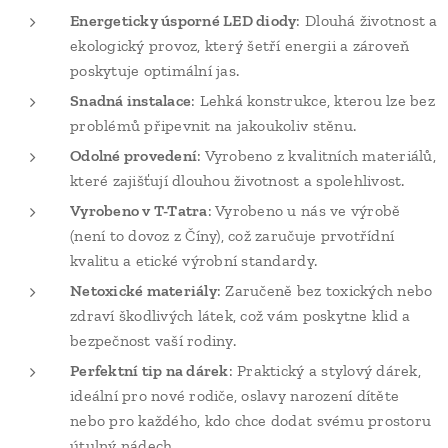
Energeticky úsporné LED diody
: Dlouhá životnost a
ekologický provoz, který šetří energii a zároveň
poskytuje optimální jas.
Snadná instalace
: Lehká konstrukce, kterou lze bez
problémů připevnit na jakoukoliv stěnu.
Odolné provedení
: Vyrobeno z kvalitních materiálů,
které zajišťují dlouhou životnost a spolehlivost.
Vyrobeno v T-Tatra
: Vyrobeno u nás ve výrobě
(není to dovoz z Číny), což zaručuje prvotřídní
kvalitu a etické výrobní standardy.
Netoxické materiály
: Zaručeně bez toxických nebo
zdraví škodlivých látek, což vám poskytne klid a
bezpečnost vaší rodiny.
Perfektní tip na dárek
: Praktický a stylový dárek,
ideální pro nové rodiče, oslavy narození dítěte
nebo pro každého, kdo chce dodat svému prostoru
útulný nádech.