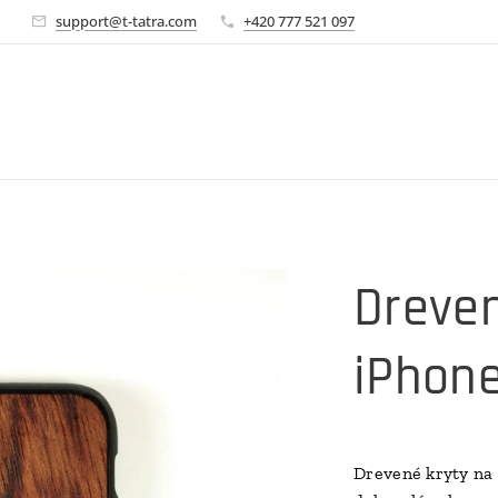
🚀
support@t-tatra.com
+420 777 521 097
Dreven
iPhone
Drevené kryty na 