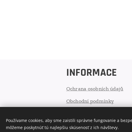
INFORMACE
Ochrana osobních údajů
Obchodní podmínky
Používame cookies, aby sme zaistili správne fungovanie a bezp
Cookies
môžeme poskytnúť tú najlepšiu skúsenosť z ich návštevy.