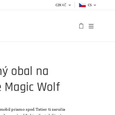
CZK
KČ
CS
ý obal na
 Magic Wolf
mobil priamo spod Tatier ti zaručia