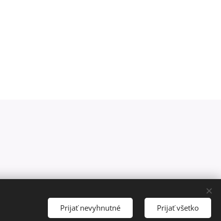
Prijať nevyhnutné
Prijať všetko
English
Měna
EUR €
CZK Kč
eština