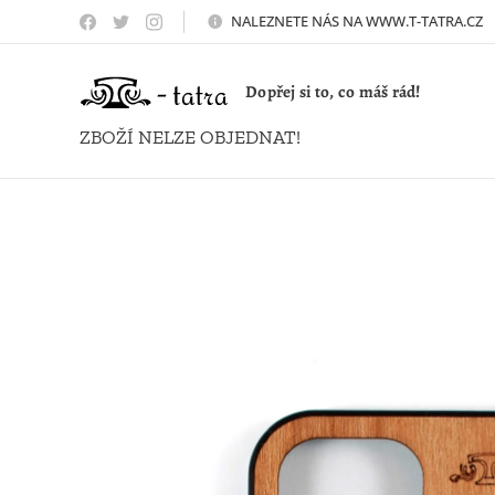
NALEZNETE NÁS NA WWW.T-TATRA.CZ 
Dopřej si to, co máš rád!
ZBOŽÍ NELZE OBJEDNAT!