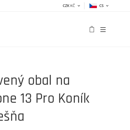
CZK
KČ
CS
vený obal na
one 13 Pro Koník
ešňa