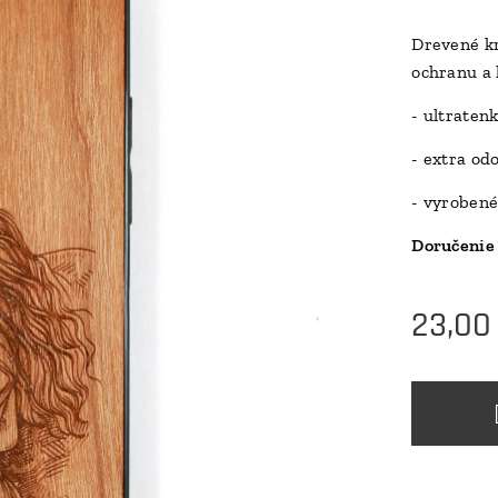
Drevené kr
ochranu a 
- ultraten
- extra od
- vyrobené
Doručenie 
23,00