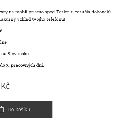
yty na mobil priamo spod Tatier ti zaručia dokonalú
luxusný vzhľad tvojho telefónu!
D
ké
olné
 na Slovensku
do 3. pracovných dní.
Kč
Do košíku