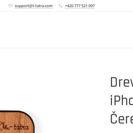
🚀
support@t-tatra.com
+420 777 521 097
Dre
iPh
Čer