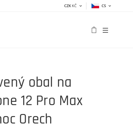
CZK
KČ
CS
vený obal na
one 12 Pro Max
noc Orech