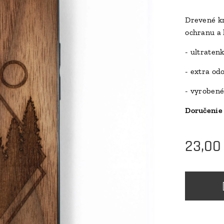
Drevené kr
ochranu a 
- ultraten
- extra od
- vyrobené
Doručenie 
23,00