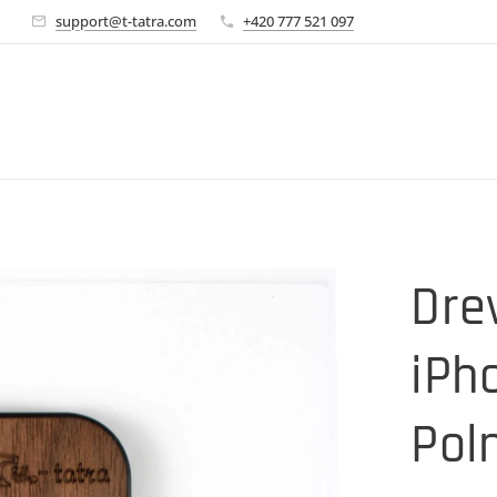
🚀
support@t-tatra.com
+420 777 521 097
Dre
iPh
Pol