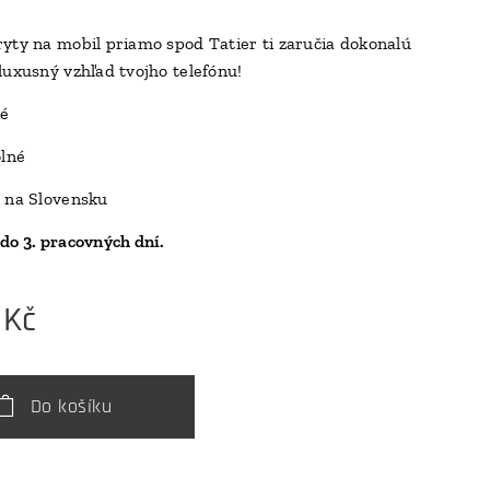
yty na mobil priamo spod Tatier ti zaručia dokonalú
luxusný vzhľad tvojho telefónu!
D
ké
olné
 na Slovensku
do 3. pracovných dní.
Kč
Do košíku