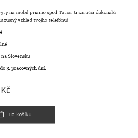
yty na mobil priamo spod Tatier ti zaručia dokonalú
luxusný vzhľad tvojho telefónu!
D
ké
olné
 na Slovensku
do 3. pracovných dní.
Kč
Do košíku