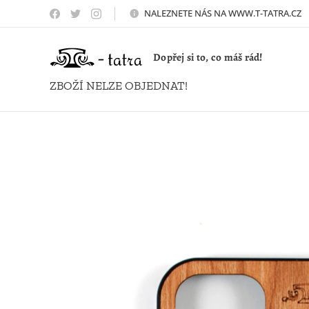
NALEZNETE NÁS NA WWW.T-TATRA.CZ 
Dopřej si to, co máš rád!
ZBOŽÍ NELZE OBJEDNAT!