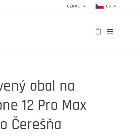
CZK
KČ
CS
vený obal na
one 12 Pro Max
o Čerešňa