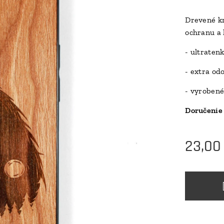
Drevené kr
ochranu a 
- ultraten
- extra od
- vyrobené
Doručenie 
23,00