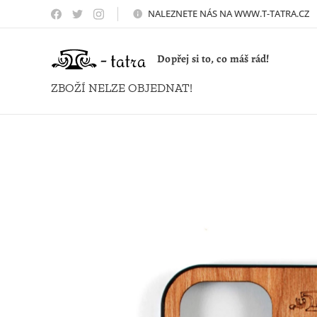
NALEZNETE NÁS NA WWW.T-TATRA.CZ 
Dopřej si to, co máš rád!
ZBOŽÍ NELZE OBJEDNAT!