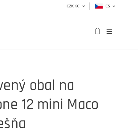
CZK
KČ
CS
vený obal na
one 12 mini Maco
ešňa