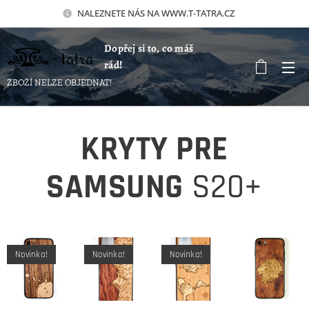
NALEZNETE NÁS NA WWW.T-TATRA.CZ 🚀
Dopřej si to, co máš
rád!
ZBOŽÍ NELZE OBJEDNAT!
KRYTY PRE
SAMSUNG
S20+
Novinka!
Novinka!
Novinka!