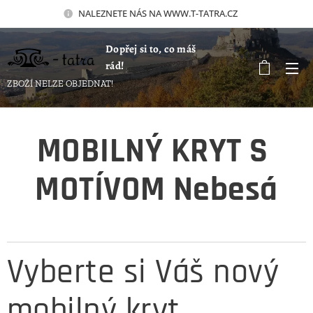
NALEZNETE NÁS NA WWW.T-TATRA.CZ 🚀
Dopřej si to, co máš
rád!
ZBOŽÍ NELZE OBJEDNAT!
MOBILNÝ KRYT S
MOTÍVOM Nebesá
Vyberte si Váš nový
mobilný kryt.