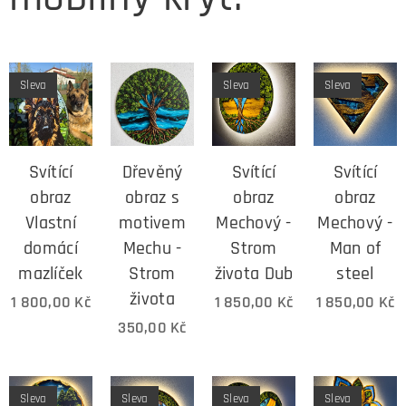
Sleva
Sleva
Sleva
Svítící
Dřevěný
Svítící
Svítící
obraz
obraz s
obraz
obraz
Vlastní
motivem
Mechový -
Mechový -
domácí
Mechu -
Strom
Man of
mazlíček
Strom
života Dub
steel
života
1 800,00
Kč
1 850,00
Kč
1 850,00
Kč
350,00
Kč
Sleva
Sleva
Sleva
Sleva