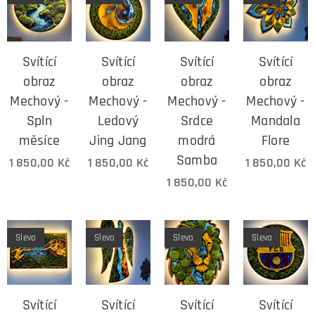
Svítící
Svítící
Svítící
Svítící
obraz
obraz
obraz
obraz
Mechový -
Mechový -
Mechový -
Mechový -
Spln
Ledový
Srdce
Mandala
měsíce
Jing Jang
modrá
Flore
Samba
1 850,00
Kč
1 850,00
Kč
1 850,00
Kč
1 850,00
Kč
Sleva
Sleva
Sleva
Sleva
Svítící
Svítící
Svítící
Svítící