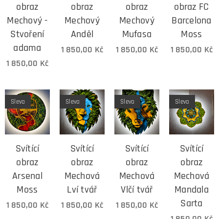
obraz
obraz
obraz
obraz FC
Mechový -
Mechový
Mechový
Barcelona
Stvoření
Anděl
Mufasa
Moss
adama
1 850,00
Kč
1 850,00
Kč
1 850,00
Kč
1 850,00
Kč
Sleva
Sleva
Sleva
Sleva
Svítící
Svítící
Svítící
Svítící
obraz
obraz
obraz
obraz
Arsenal
Mechová
Mechová
Mechová
Moss
Lví tvář
Vlčí tvář
Mandala
Sarta
1 850,00
Kč
1 850,00
Kč
1 850,00
Kč
1 850,00
Kč