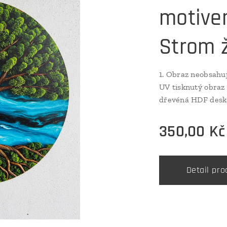
motive
Strom ž
1. Obraz neobsahuj
UV tisknutý obraz
dřevéná HDF deska
šroubek - součást 
klasický obraz - součást
350,00
Kč
z běžného tenkého 
speciální difúzní 
těmi nejkvalitnějš
Detail pro
nezávadnými UV barvam
dodání do 3 prac 