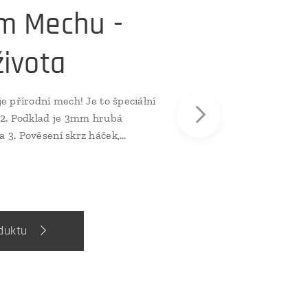
m Mechu -
ivota
e přírodní mech! Je to špeciální
 2. Podklad je 3mm hrubá
 3. Pověsení skrz háček,
balení Zavěšení - na háček - jako
 balení Obraz není vyroben
malířského plátna, ale ze
3mm silné HDF desky , potištěný
ími ekologicky a zdravotně
duktu
i na trhu. Skladem:
dnů