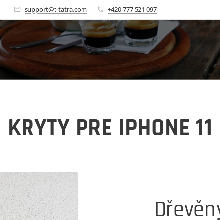
🚀
support@t-tatra.com
+420 777 521 097
KRYTY PRE IPHONE 11
Dřevěný