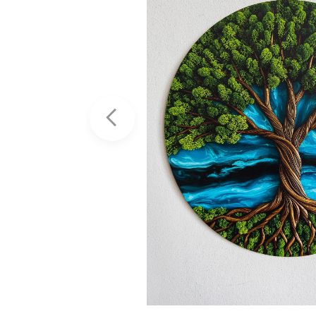
stní
ch
n,... 1.
ytvořte
it,
z
zlišení,
k. Pokud
 je
ní