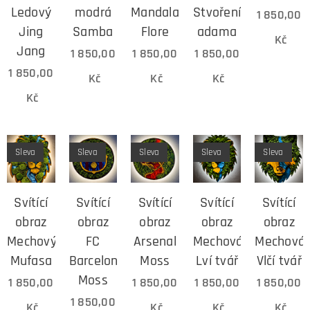
Ledový
modrá
Mandala
Stvoření
1 850,00
Jing
Samba
Flore
adama
Kč
Jang
1 850,00
1 850,00
1 850,00
1 850,00
Kč
Kč
Kč
Kč
Sleva
Sleva
Sleva
Sleva
Sleva
Svítící
Svítící
Svítící
Svítící
Svítící
obraz
obraz
obraz
obraz
obraz
Mechový
FC
Arsenal
Mechová
Mechová
Mufasa
Barcelona
Moss
Lví tvář
Vlčí tvář
Moss
1 850,00
1 850,00
1 850,00
1 850,00
1 850,00
Kč
Kč
Kč
Kč