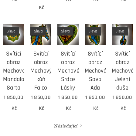
Kč
Sleva
Sleva
Sleva
Sleva
Sleva
Svítící
Svítící
Svítící
Svítící
Svítící
obraz
obraz
obraz
obraz
obraz
Mechová
Mechový
Mechové
Mechová
Mechová
Mandala
kůň
Srdce
Sova
Jelení
Sarta
Falco
Lásky
Ada
duše
1 850,00
1 850,00
1 850,00
1 850,00
1 850,00
Kč
Kč
Kč
Kč
Kč
Následující