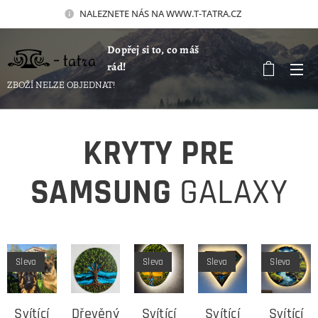
NALEZNETE NÁS NA WWW.T-TATRA.CZ 🚀
Dopřej si to, co máš
rád!
ZBOŽÍ NELZE OBJEDNAT!
KRYTY PRE
SAMSUNG
GALAXY
Sleva
Sleva
Sleva
Sleva
Svítící
Dřevěný
Svítící
Svítící
Svítící