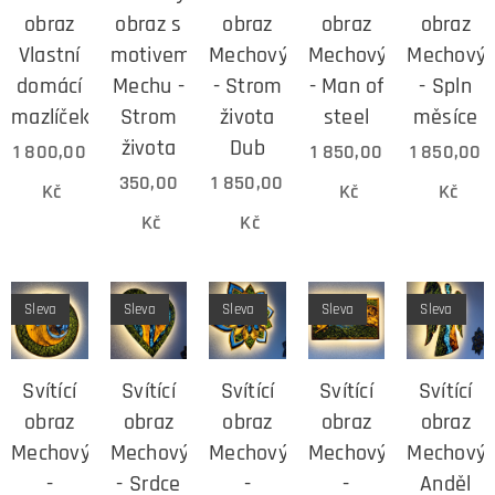
obraz
obraz s
obraz
obraz
obraz
Vlastní
motivem
Mechový
Mechový
Mechový
domácí
Mechu -
- Strom
- Man of
- Spln
mazlíček
Strom
života
steel
měsíce
života
Dub
1 800,00
1 850,00
1 850,00
350,00
1 850,00
Kč
Kč
Kč
Kč
Kč
Sleva
Sleva
Sleva
Sleva
Sleva
Svítící
Svítící
Svítící
Svítící
Svítící
obraz
obraz
obraz
obraz
obraz
Mechový
Mechový
Mechový
Mechový
Mechový
-
- Srdce
-
-
Anděl