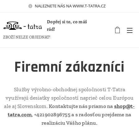
NALEZNETE NÁS NA WWW.T-TATRA.CZ 🚀
Dopřej si to, co máš
rád!
ZBOŽÍ NELZE OBJEDNAT!
Firemní zákazníci
Služby výrobno-obchodnej spoločnosti T-Tatra
využívajú desiatky spoločností naprieč celou Európou
ale aj Slovenskom.
Kontaktujte nás priamo na
shop@t-
tatra.com
, +421902896755 a s radosťou prejdeme na
realizáciu Vášho plánu.