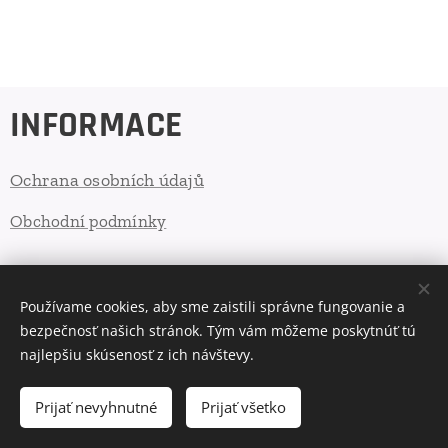
INFORMACE
Ochrana osobních údajů
Obchodní podmínky
Cookies
Používame cookies, aby sme zaistili správne fungovanie a
bezpečnosť našich stránok. Tým vám môžeme poskytnúť tú
Jazyky
najlepšiu skúsenosť z ich návštevy.
Slovenčina
English
Deutsch
Čeština
Měna
Prijať nevyhnutné
Prijať všetko
EUR €
CZK Kč